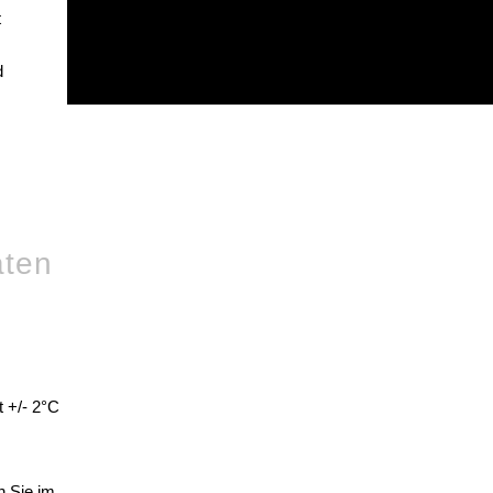
t
d
aten
 +/- 2°C
n Sie im