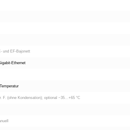
C‑ und EF‑Bajonett
Gigabit‑Ethernet
 Temperatur
. F. (ohne Kondensation); optional −35…+65 °C
nuell