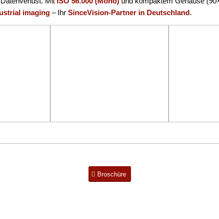
 Datenverlust. Mit
ISO 56.000 (Mono)
und kompaktem Gehäuse (90×1
ustrial imaging
– Ihr
SinceVision-Partner in Deutschland
.
Broschüre