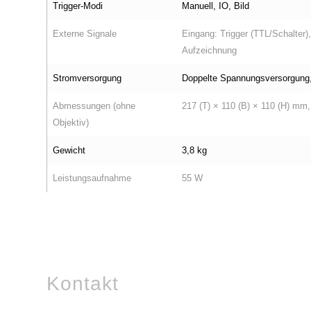
Trigger‑Modi
Manuell, IO, Bild
Externe Signale
Eingang: Trigger (TTL/Schalter),
Aufzeichnung
Stromversorgung
Doppelte Spannungsversorgung
Abmessungen (ohne
217 (T) × 110 (B) × 110 (H) mm
Objektiv)
Gewicht
3,8 kg
Leistungsaufnahme
55 W
Kontakt