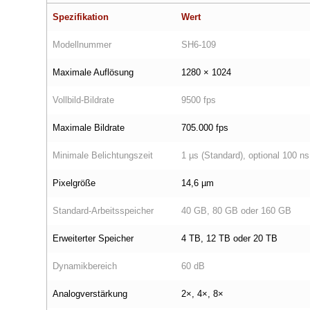
Spezifikation
Wert
Modellnummer
SH6‑109
Maximale Auflösung
1280 × 1024
Vollbild‑Bildrate
9500 fps
Maximale Bildrate
705.000 fps
Minimale Belichtungszeit
1 µs (Standard), optional 100 ns
Pixelgröße
14,6 µm
Standard‑Arbeitsspeicher
40 GB, 80 GB oder 160 GB
Erweiterter Speicher
4 TB, 12 TB oder 20 TB
Dynamikbereich
60 dB
Analogverstärkung
2×, 4×, 8×