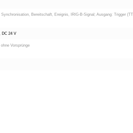
 Synchronisation, Bereitschaft, Ereignis, IRIG‑B‑Signal; Ausgang: Trigger (TT
, DC 24 V
, ohne Vorsprünge