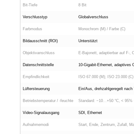
Bit‑Tiefe
8 Bit
Verschlusstyp
Globalverschluss
Farbmodus
Monochrom (M) / Farbe (C)
Bildausschnitt (ROI)
Unterstützt
Objektivanschluss
E‑Bajonett, adaptierbar auf F‑, 
Daten­schnittstelle
10‑Gigabit‑Ethernet, adaptives 
Empfindlichkeit
ISO 67.000 (M); ISO 23.000 (C)
Lüftersteuerung
Ein/Aus, drehzahlgeregelt nach
Betriebs­temperatur / ‑feuchte
Standard: −10…+50 °C, < 95% r
Video‑Signalausgang
SDI, Ethernet
Aufnahmemodi
Start, Ende, Zentrum, Zufall, Ma