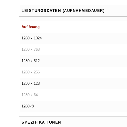
LEISTUNGSDATEN (AUFNAHMEDAUER)
Auflösung
1280 x 1024
1280 x 768
1280 x 512
1280 x 256
1280 x 128
1280 x 64
1280×8
SPEZIFIKATIONEN