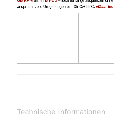
GB RAM
bis
4 TB HDD
– ideal für lange Sequenzen ohne
anspruchsvolle Umgebungen bis -35°C/+65°C.
viZaar ind
Technische Informationen